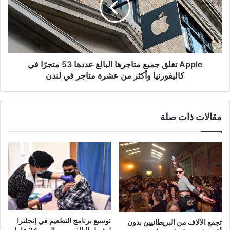
البالغ
عددها
53
متجرًا
في
كاليفورنيا
Apple تغلق جميع متاجرها البالغ عددها 53 متجرًا في
وأكثر
كاليفورنيا وأكثر من عشرة متاجر في لندن
من
عشرة
متاجر
مقالات ذات صلة
في
لندن
توسيع برنامج التطعيم في إنجلترا
تجمع الآلاف من البريطانيين بدون