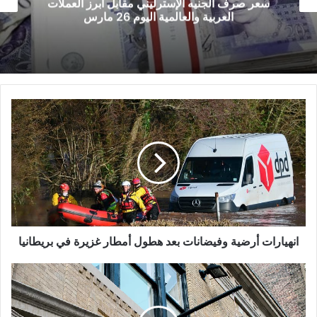
سعر صرف الجنيه الإسترليني مقابل أبرز العملات
العربية والعالمية اليوم 26 مارس
انهيارات
أرضية
وفيضانات
بعد
هطول
أمطار
غزيرة
في
بريطانيا
انهيارات أرضية وفيضانات بعد هطول أمطار غزيرة في بريطانيا
Apple
تغلق
جميع
متاجرها