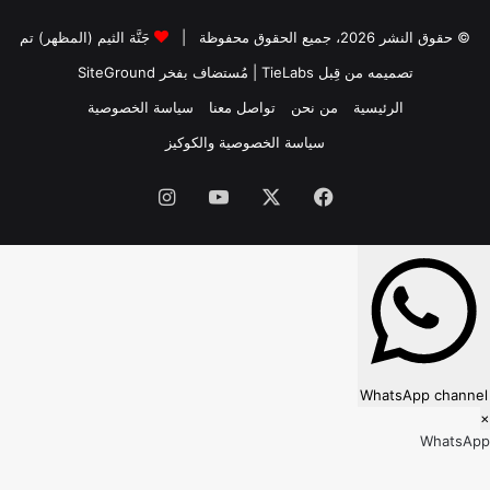
© حقوق النشر 2026، جميع الحقوق محفوظة |
جَنَّة الثيم (المظهر) تم
تصميمه من قِبل TieLabs
| مُستضاف بفخر
SiteGround
الرئيسية
من نحن
تواصل معنا
سياسة الخصوصية
سياسة الخصوصية والكوكيز
فيسبوك
‫X
‫YouTube
انستقرام
WhatsApp channel
×
WhatsApp
Follow our WhatsApp channel?