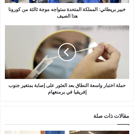
كورونا
هذا
خبير بريطاني: المملكة المتحدة ستواجه موجة ثالثة من كورونا
الصيف
هذا الصيف
حملة
اختبار
واسعة
النطاق
بعد
العثور
على
إصابة
بمتغير
جنوب
حملة اختبار واسعة النطاق بعد العثور على إصابة بمتغير جنوب
إفريقيا
إفريقيا في برمنغهام
في
برمنغهام
مقالات ذات صلة