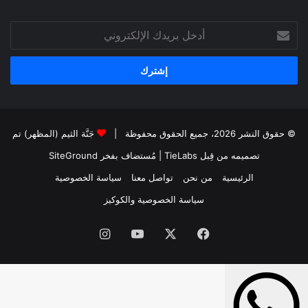
أدخل
بريدك
الإلكتروني
© حقوق النشر 2026، جميع الحقوق محفوظة |
جَنَّة الثيم (المظهر) تم
تصميمه من قِبل TieLabs
| مُستضاف بفخر
SiteGround
الرئيسية
من نحن
تواصل معنا
سياسة الخصوصية
سياسة الخصوصية والكوكيز
فيسبوك
‫X
‫YouTube
انستقرام