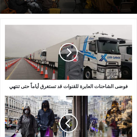
فوضى
الشاحنات
العابرة
للقنوات
قد
تستغرق
أياماً
حتى
تنتهي
فوضى الشاحنات العابرة للقنوات قد تستغرق أياماً حتى تنتهي
ارتفاع
حاد
في
مستويات
الإصابة
بالفيروس