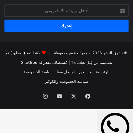
أدخل
بريدك
الإلكتروني
© حقوق النشر 2026، جميع الحقوق محفوظة |
جَنَّة الثيم (المظهر) تم
تصميمه من قِبل TieLabs
| مُستضاف بفخر
SiteGround
الرئيسية
من نحن
تواصل معنا
سياسة الخصوصية
سياسة الخصوصية والكوكيز
فيسبوك
‫X
‫YouTube
انستقرام