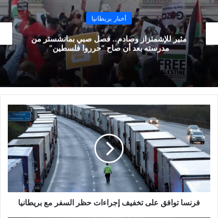
أخبار بريطانيا
ن
بريطانيا تجرم فحص العذرية بعد تحقيق صحفي
فرنسا
توافق
على
تخفيف
إجراءات
حظر
السفر
مع
بريطانيا
فرنسا توافق على تخفيف إجراءات حظر السفر مع بريطانيا