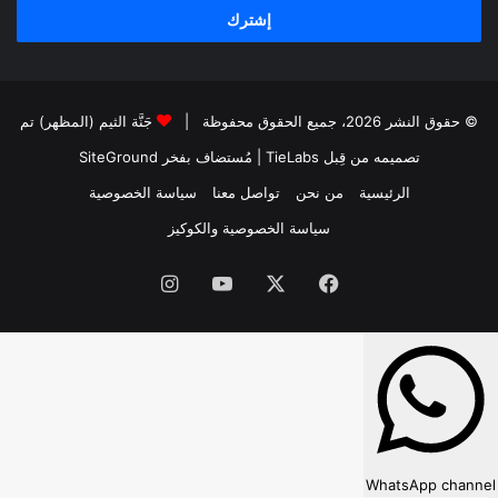
© حقوق النشر 2026، جميع الحقوق محفوظة |
جَنَّة الثيم (المظهر) تم
تصميمه من قِبل TieLabs
| مُستضاف بفخر
SiteGround
الرئيسية
من نحن
تواصل معنا
سياسة الخصوصية
سياسة الخصوصية والكوكيز
فيسبوك
‫X
‫YouTube
انستقرام
WhatsApp channel