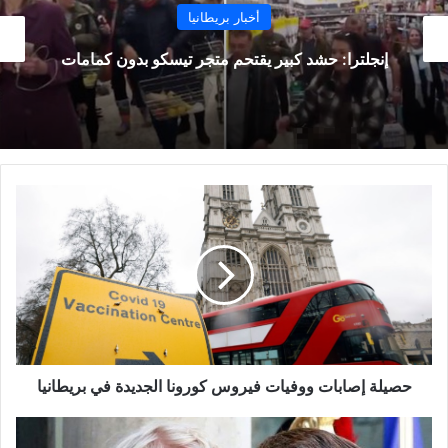
أخبار بريطانيا
إنجلترا: حشد كبير يقتحم متجر تيسكو بدون كمامات
حصيلة
إصابات
ووفيات
فيروس
كورونا
الجديدة
في
بريطانيا
حصيلة إصابات ووفيات فيروس كورونا الجديدة في بريطانيا
فرنسا
تتهم