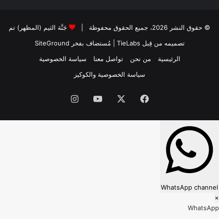
© حقوق النشر 2026، جميع الحقوق محفوظة |
جَنَّة الثيم (المظهر) تم
تصميمه من قِبل TieLabs
| مُستضاف بفخر
SiteGround
الرئيسية
من نحن
تواصل معنا
سياسة الخصوصية
سياسة الخصوصية والكوكيز
فيسبوك
‫X
‫YouTube
انستقرام
WhatsApp channel
×
WhatsApp