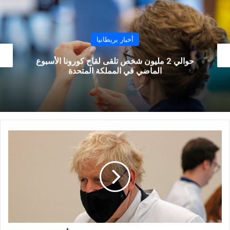
أخبار بريطانيا
حوالي 2 مليون شخص تلقى لقاح كورونا الأسبوع
نشر 
الماضي في المملكة المتحدة
بوريس
جونسون
يحذر
سكان
بريطانيا
من
أسابيع
صعبة