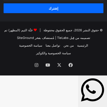
الإلكتروني
© حقوق النشر 2026، جميع الحقوق محفوظة |
جَنَّة الثيم (المظهر) تم
تصميمه من قِبل TieLabs
| مُستضاف بفخر
SiteGround
الرئيسية
من نحن
تواصل معنا
سياسة الخصوصية
سياسة الخصوصية والكوكيز
فيسبوك
‫X
‫YouTube
انستقرام