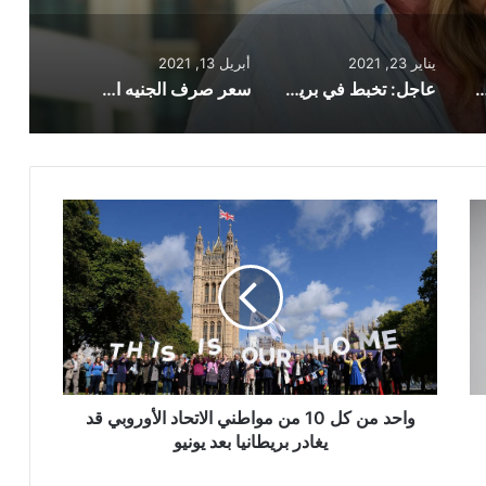
يناير 23, 2021
أبريل 13, 2021
 بريطاني يعود إلى منزله بعد عام من محاربة كورونا
عاجل: تخبط في بريطانيا بعد تصريحات جونسون حول سلالة فيروس كورونا المتحورة
سعر صرف الجنيه الإسترليني مقابل أبرز العملات العالمية والعربية اليوم الثلاثاء 13 أبريل
واحد
من
كل
10
من
مواطني
الاتحاد
الأوروبي
قد
يغادر
واحد من كل 10 من مواطني الاتحاد الأوروبي قد
بريطانيا
يغادر بريطانيا بعد يونيو
بعد
يونيو