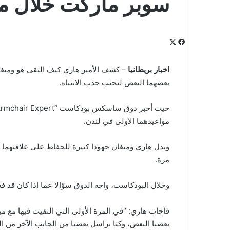
سوبر ماركت خلال مو
‫X
فيسبوك
لينكدإن
‫Pocket
بينتيريست
Odnoklassniki
اخبار بريطانيا
– كشف الأمير هاري كيف التقى هو وميغان
بعضهما البعض لتجنب جذب الانتباه.
مواعيدهما الأولى في لندن.
مرة.
وخلال البودكاست، واجه الدوق سؤالا عما إذا كان قد ف
فأجاب هاري: “في المرة الأولى التي التقيت فيها مع مي
بعضنا البعض، وكنا نراسل بعضنا من الجانب الآخر من ا