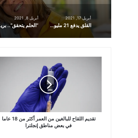
أبريل 17, 2021
أبريل 8, 2021
القلق يدفع 21 مليون بريطاني إلى التفكير في عدم السفر إلى الخارج
“الحلم يتحقق”..
تقديم
اللقاح
للبالغين
من
العمر
أكثر
من
18
عاما
في
تقديم اللقاح للبالغين من العمر أكثر من 18 عاما
بعض
في بعض مناطق إنجلترا
مناطق
إنجلترا