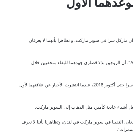
عدهما الأول
 ماركل سرا في سوبر ماركت، و تظاهرا بأنهما لا يعرفان
حيث أخبر دوق ساسكس بودكاست “Armchair Expert”، أن الزوجين بذلا قصارى جهدهما للبقاء متخفيين خلال
وبذل هاري وميغان جهودا كبيرة للحفاظ على علاقتهما سرا حتى أكتوبر 2016، عندما انتشرت الأخبار عن علاقتهما لأول
عل أشياء عادية كأمير، مثل الذهاب إلى السوبر ماركت.
غان، التقينا في سوبر ماركت في لندن، وتظاهرنا بأننا لا نعرف
لممرات”.