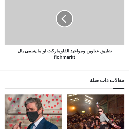
عناوين
ومواعيد
الفلوماركت
او
ما
يسمى
بال
flohmarkt
تطبيق عناوين ومواعيد الفلوماركت او ما يسمى بال
flohmarkt
مقالات ذات صلة