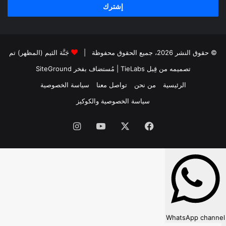
© حقوق النشر 2026، جميع الحقوق محفوظة |
جَنَّة الثيم (المظهر) تم
تصميمه من قِبل TieLabs
| مُستضاف بفخر
SiteGround
الرئيسية
من نحن
تواصل معنا
سياسة الخصوصية
سياسة الخصوصية والكوكيز
فيسبوك
‫X
‫YouTube
انستقرام
WhatsApp channel