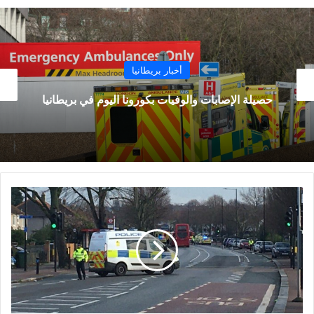
أخبار بريطانيا
شخص من كل ثمانية أشخاص أصيبوا بفيروس كورونا
في بريطانيا
إصابة
عشرات
الأشخاص
في
حادث
كبير
جنوب
لندن