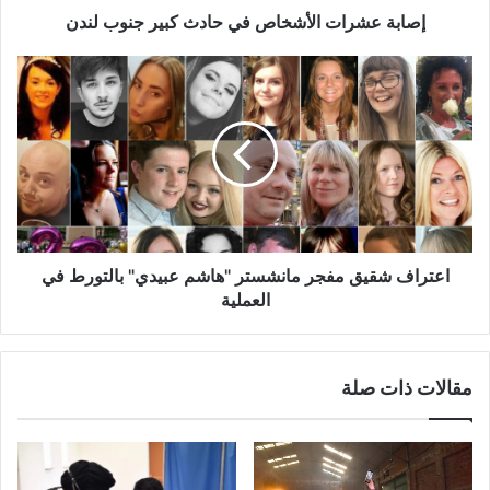
إصابة عشرات الأشخاص في حادث كبير جنوب لندن
اعتراف
شقيق
مفجر
مانشستر
"هاشم
عبيدي"
بالتورط
في
العملية
اعتراف شقيق مفجر مانشستر "هاشم عبيدي" بالتورط في
العملية
مقالات ذات صلة