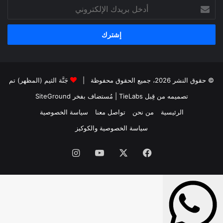
أدخل
بريدك
الإلكتروني
© حقوق النشر 2026، جميع الحقوق محفوظة |
جَنَّة الثيم (المظهر) تم
تصميمه من قِبل TieLabs
| مُستضاف بفخر
SiteGround
الرئيسية
من نحن
تواصل معنا
سياسة الخصوصية
سياسة الخصوصية والكوكيز
فيسبوك
‫X
‫YouTube
انستقرام