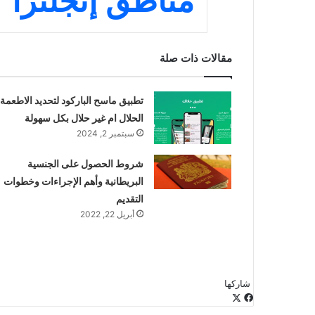
مناطق إنجلترا
مقالات ذات صلة
تطبيق ماسح الباركود لتحديد الاطعمة
الحلال ام غير حلال بكل سهولة
سبتمبر 2, 2024
شروط الحصول على الجنسية
البريطانية وأهم الإجراءات وخطوات
التقديم
أبريل 22, 2022
شاركها
‫X
فيسبوك
لينكدإن
طباعة
بينتيريست
‫Pocket
مشاركة
Odnoklassniki
عبر