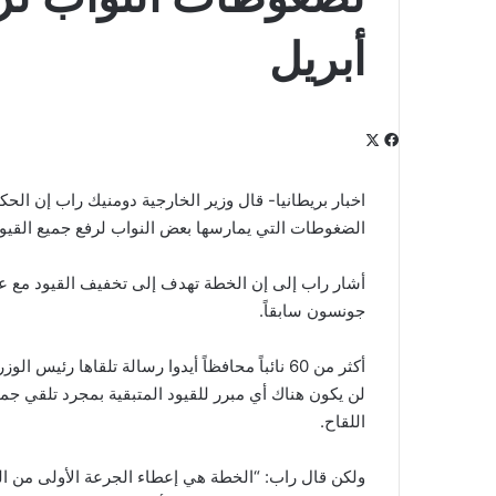
أبريل
‫X
فيسبوك
لينكدإن
‫Pocket
بينتيريست
Odnoklassniki
اخبار بريطانيا- قال وزير الخارجية دومنيك راب إن ال
الضغوطات التي يمارسها بعض النواب لرفع جميع القيود 
جونسون سابقاً.
لن يكون هناك أي مبرر للقيود المتبقية بمجرد تلقي 
اللقاح.