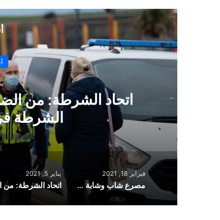
البريد
أ
ديسمب
خدمة الإسعاف في لندن تو
ا
فبراير 18, 2021
يناير 5, 2021
مصرع شاب وشابة في حادث اصطدام مروع في West Yorkshire بإنجلترا