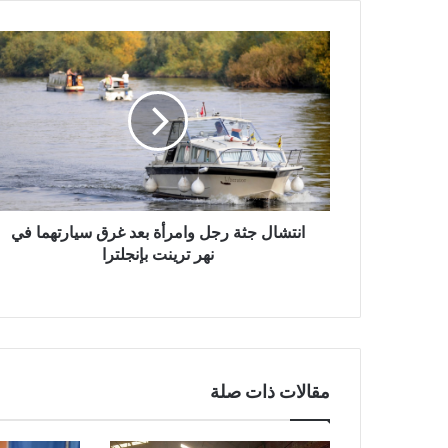
انتشال
جثة
رجل
وامرأة
بعد
غرق
سيارتهما
في
نهر
ترينت
انتشال جثة رجل وامرأة بعد غرق سيارتهما في
بإنجلترا
نهر ترينت بإنجلترا
مقالات ذات صلة