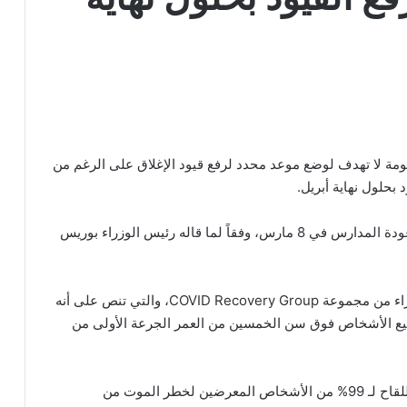
حكومة لا تهدف لوضع موعد محدد لرفع قيود الإغلاق على الرغم من
بحلول نهاية أبريل.
أشار راب إلى إن الخطة تهدف إلى تخفيف القيود مع عودة المدارس في 8 مارس، وفقاً لما قاله رئيس الوزراء بوريس
أكثر من 60 نائباً محافظاً أيدوا رسالة تلقاها رئيس الوزراء من مجموعة COVID Recovery Group، والتي تنص على أنه
جميع الأشخاص فوق سن الخمسين من العمر الجرعة الأولى من
ولكن قال راب: “الخطة هي إعطاء الجرعة الأولى من اللقاح لـ 99% من الأشخاص المعرضين لخطر الموت من