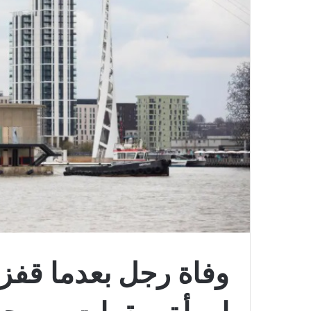
وفاة رجل بعدما قفز ف