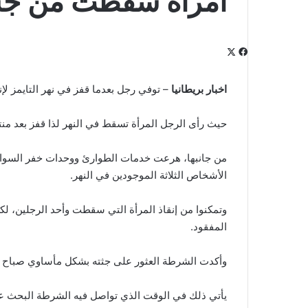
امرأة سقطت من جس
‫X
فيسبوك
لينكدإن
‫Pocket
بينتيريست
Odnoklassniki
اخبار بريطانيا
– توفي رجل بعدما قفز في نهر التايمز ل
حيث رأى الرجل المرأة تسقط في النهر لذا قفز بعد منت
من جانبها، هرعت خدمات الطوارئ ووحدات خفر السواحل
الأشخاص الثلاثة الموجودين في النهر.
وتمكنوا من إنقاذ المرأة التي سقطت وأحد الرجلين، لك
المفقود.
وأكدت الشرطة العثور على جثته بشكل مأساوي صباح اليوم ا
يأتي ذلك في الوقت الذي تواصل فيه الشرطة البحث 