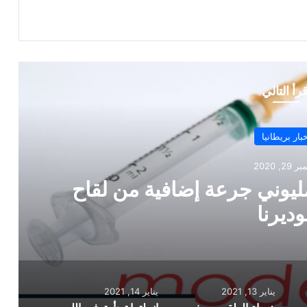
قرأ التالي
طانيا
ني جرعة إضافية من لقاح
خ
نا
يناير 13, 2021
يناير 14, 2021