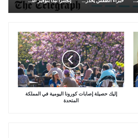
المملكة المتحدة تؤمن مليوني جرعة إضافية من لقاح موديرنا
خبراء الطقس يحذرون من أجواء مثلجة اليوم في إنجلترا واسكتلندا
إنجلترا تبدأ بتوفير اللقاحات في الصيدليات العامة
إليك
حصيلة
إصابات
كورونا
اليومية
في
المملكة
المتحدة
إليك حصيلة إصابات كورونا اليومية في المملكة
المتحدة