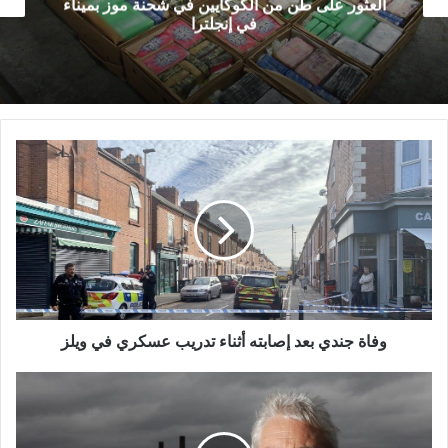
ن الكوكايين في شحنة موز بميناء
في إنجلترا
وفاة
جندي
بعد
إصابته
أثناء
تدريب
عسكري
في
ويلز
وفاة جندي بعد إصابته أثناء تدريب عسكري في ويلز
تعرف
على
أغنى
رجل