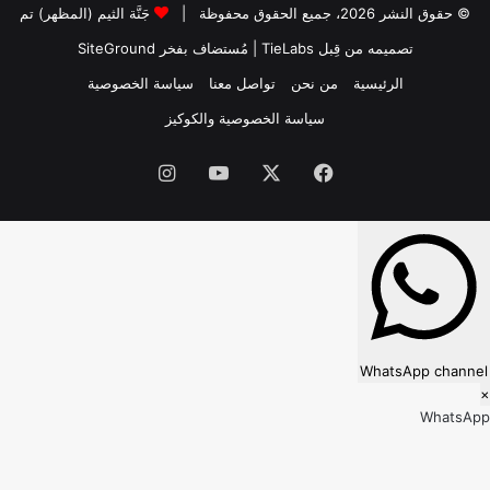
© حقوق النشر 2026، جميع الحقوق محفوظة |
جَنَّة الثيم (المظهر) تم
تصميمه من قِبل TieLabs
| مُستضاف بفخر
SiteGround
الرئيسية
من نحن
تواصل معنا
سياسة الخصوصية
سياسة الخصوصية والكوكيز
فيسبوك
‫X
‫YouTube
انستقرام
WhatsApp channel
×
WhatsApp
Follow our WhatsApp channel?
Subscribe to receive new updates directly on WhatsApp.