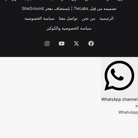
تصميمه من قِبل TieLabs
| مُستضاف بفخر
SiteGround
الرئيسية
من نحن
تواصل معنا
سياسة الخصوصية
سياسة الخصوصية والكوكيز
فيسبوك
‫X
‫YouTube
انستقرام
WhatsApp channel
×
WhatsApp
Follow our WhatsApp channel?
Subscribe to receive new updates directly on WhatsApp.
Later
Subscribe now