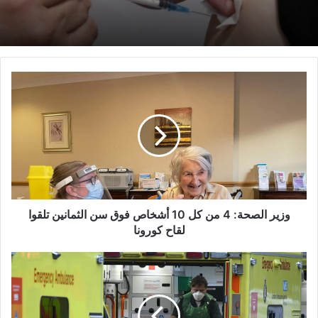
وزير
الصحة:
4
من
كل
10
أشخاص
فوق
سن
الثمانين
وزير الصحة: 4 من كل 10 أشخاص فوق سن الثمانين تلقوا
تلقوا
لقاح كورونا
لقاح
كورونا
لندن:
تجاوز
عدد
الوفيات
بكورونا