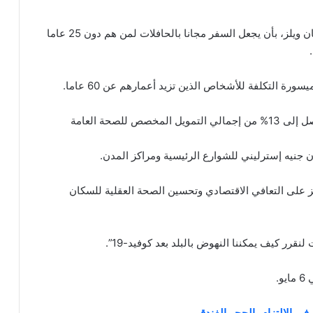
– وعد الحزب الديمقراطي الليبرالي سكان ويلز، بأن يجعل السفر مجانا بالحافلات لمن هم دون 25 عاما
ة التكلفة للأشخاص الذين تزيد أعمارهم عن 60 عاما.
بالإضافة إلى زيادة الإنفاق على الصحة العقلية، حتى يصل إلى 13% من إجمالي التمويل المخصص للصحة العامة
ز على التعافي الاقتصادي وتحسين الصحة العقلية للسكان
قرر كيف يمكننا النهوض بالبلد بعد كوفيد-19”.
.
ي الالتزام بالحجر الفندقي