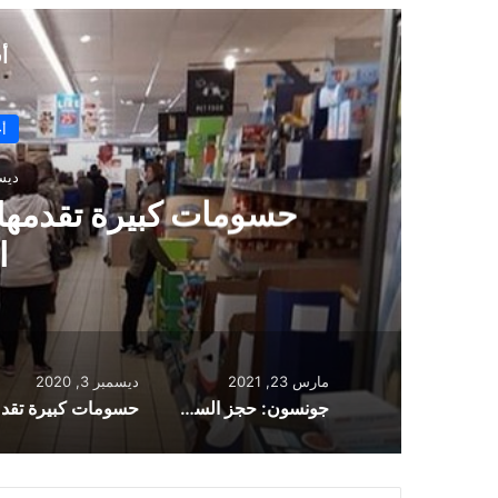
البريد
أ
د
ارتكابهم مخ
مارس 23, 2021
ديسمبر 3, 2020
جونسون: حجز السفر لقضاء العطلة الصيفية في الخارج “سابق لأوانه”
حسوما