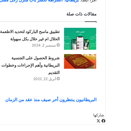
مقالات ذات صلة
تطبيق ماسح الباركود لتحديد الاطعمة
الحلال ام غير حلال بكل سهولة
سبتمبر 2, 2024
شروط الحصول على الجنسية
البريطانية وأهم الإجراءات وخطوات
التقديم
أبريل 22, 2022
البريطانيون ينتظرون أحر صيف منذ عقد من الزمان
شاركها
‫X
فيسبوك
لينكدإن
طباعة
بينتيريست
‫Pocket
مشاركة
Odnoklassniki
عبر