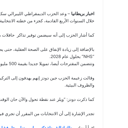
اخبار بريطانيا
خلال السنوات الأربع القادمة، كجزء من خطته الانتخابية.
كما أشار الحزب إلى أنه سيضمن توفير تذاكر حافلات ميسور
“NHS” بحلول عام 2028.
وتتضمن المقترحات أيضا، تمويلا جديدا بقيمة 500 مليون جنيه إسترليني للشوارع الرئيسية ومراكز المدن.
وقالت زعيمة الحزب جين دودز إنهم يهدفون إلى التركي
والظروف البيئية.
كما ذكرت دودز: “ويلز عند نقطة تحول والآن حان الوقت لن
تجدر الإشارة إلى أن الانتخابات من المقرر أن تجري في 6 مايو
اقرأ أيضا:
بريطانيا: الشرطة تكسر باب منزل رجل فشل ف