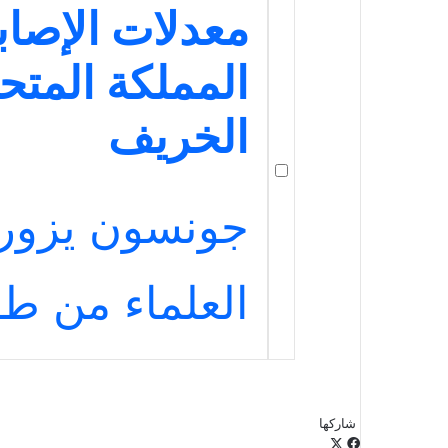
معدلات الإصاب
المملكة المتح
الخريف
جونسون يزور 
العلماء من طف
شاركها
‫X
فيسبوك
لينكدإن
طباعة
بينتيريست
‫Pocket
مشاركة
Odnoklassniki