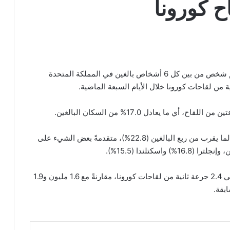
ح كورونا
اخبار بريطانيا- وفقاً لأحدث الأرقام، حتى الآن تم تطعيم شخص من بين كل 6 أشخاص بالغين في المملكة المتحدة
 من لقاحات كورونا خلال الأيام السبعة الماضية.
تُشير التقديرات إلى أن ويلز أعطت جرعتين من اللقاح لما يقرب من ربع البالغين (22.8%)، متقدمةً بعض الشيء على
في الأيام السبعة الماضية حتى 15 أبريل تم إعطاء حوالي 2.4 جرعة ثانية من لقاحات كورونا، مقارنةً مع 1.6 مليون و1.9