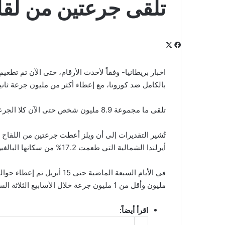
تلقى جرعتين من لقا
‫X
فيسبوك
لينكدإن
‫Pocket
بينتيريست
Odnoklassniki
بالكامل ضد كورونا، مع إعطاء أكثر من مليون جرعة ثانية
تلقى ما مجموعة 8.9 مليون شخص حتى الآن كلا الجرعتين من اللقاح، أي ما يعادل 17.0% من السكان البالغين.
أيرلندا الشمالية التي طعمت 17.2% من سكانها البالغين، وإنجلترا (16.8%) واسكتلندا (15.5%).
مليون وأقل من 1 مليون جرعة خلال الأسابيع الثلاثة السابقة.
اقرأ أيضاً: