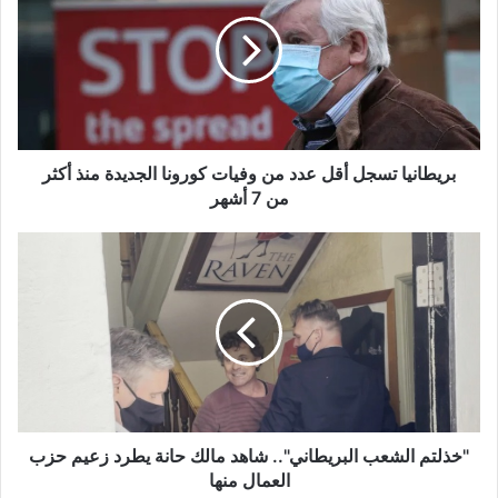
أقل
عدد
من
وفيات
كورونا
الجديدة
منذ
أكثر
بريطانيا تسجل أقل عدد من وفيات كورونا الجديدة منذ أكثر
من
من 7 أشهر
7
أشهر
"خذلتم
الشعب
البريطاني"..
شاهد
مالك
حانة
يطرد
زعيم
حزب
العمال
"خذلتم الشعب البريطاني".. شاهد مالك حانة يطرد زعيم حزب
منها
العمال منها