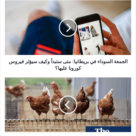
الجمعة
السوداء
في
بريطانيا:
متى
ستبدأ
وكيف
سيؤثر
فيروس
كورونا
الجمعة السوداء في بريطانيا: متى ستبدأ وكيف سيؤثر فيروس
عليها؟
كورونا عليها؟
تفشي
إتفلونزا
الطيور
في
المملكة
المتحدة
يؤدي
إلى
فرض