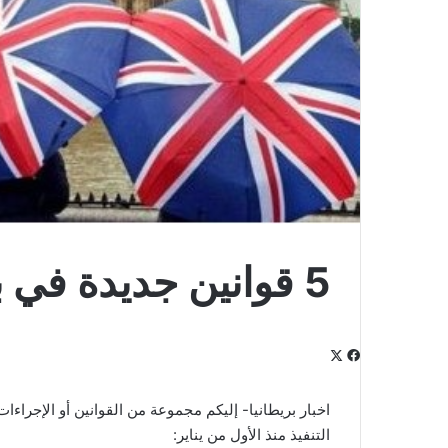
5 قوانين جديدة في بريطانيا لعام 2021
‫X
فيسبوك
لينكدإن
‫Pocket
بينتيريست
Odnoklassniki
اخبار بريطانيا- إليكم مجموعة من القوانين أو الإجراءا
التنفيذ منذ الأول من يناير: