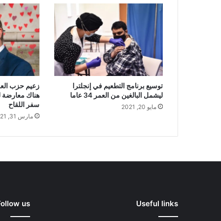
توسيع برنامج التطعيم في إنجلترا
زعيم حزب العم
ليشمل البالغين من العمر 34 عاما
هناك معارضة ل
سفر اللقاح
مايو 20, 2021
مارس 31, 2021
Follow us
Useful links