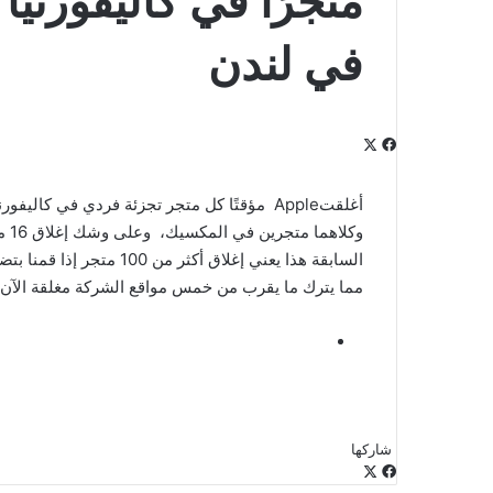
متجرًا في كاليفورني
في لندن
‫X
فيسبوك
لينكدإن
‫Pocket
بينتيريست
Odnoklassniki
أغلقتApple مؤقتًا كل متجر تجزئة فردي في كال
وكل
السابقة هذا يعني إغلاق أك
مما يترك ما يقرب من خمس مواقع الشركة مغلقة الآن ف
شاركها
‫X
فيسبوك
لينكدإن
طباعة
بينتيريست
‫Pocket
مشاركة
Odnoklassniki