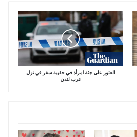
العثور
على
جثة
امرأة
في
حقيبة
سفر
في
نزل
غرب
العثور على جثة امرأة في حقيبة سفر في نزل
لندن
غرب لندن