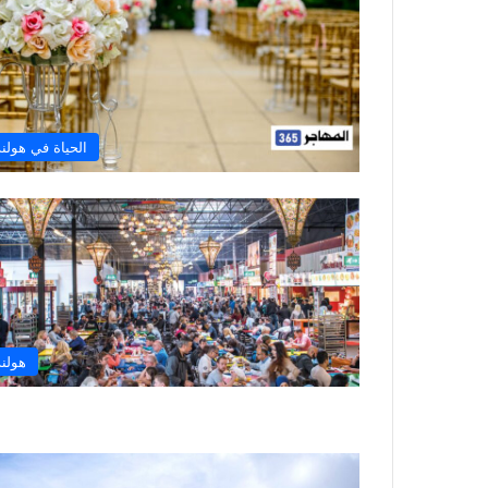
الحياة في هولند
هولند