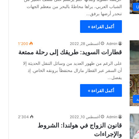
الشباب العربي، يراها محاطةً بالبحر من معظم الجهات
U
تنحدر أرضها برفق…
أكمل القراءة »
Admin
أغسطس 28, 2022
1٬200
قطارات السويد: طريقك إلى رحلة ممتعة
على الرغم من ظهور العديد من وسائل التنقل الحديثة إلا
أن السفر عبر القطار مازال محتفظاً برونقه الخاص. إذ
يفضل…
أكمل القراءة »
د
Admin
أغسطس 10, 2022
2٬304
قانون الزواج في هولندا: الشروط
واﻹجراءات