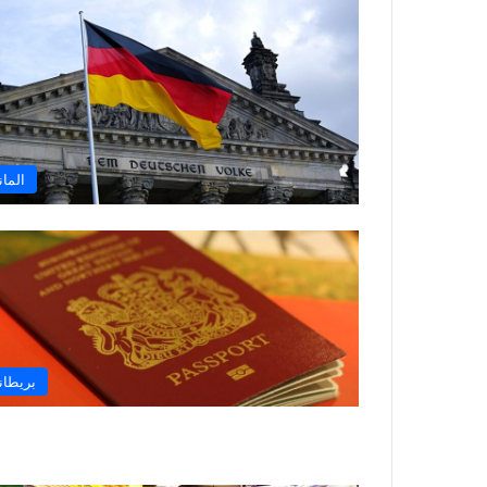
الماني
بريطاني