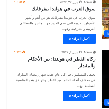
Admin
أبريل 22, 2022
1٬328
سوق العرب في هولندا بيفرفايك
سوق العرب في هولندا بيفرفايك هو من أهم وأشهر
الأسواق العربية التي تضم العديد من المتاجر والمطاعم
العربية والشرقية. وهو…
ا
أكمل القراءة »
Admin
أبريل 2, 2022
1٬126
زكاة الفطر في هولندا: بين اﻷحكام
والمقدار
يحتفل المسلمون في كل عام عقب شهر رمضان المبارك
في مختلف أنحاء العالم بعيد الفطر. وتترافق هذه المناسبة
العظيمة مع…
أكمل القراءة »
ا