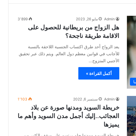
Admin
مايو 26, 2023
3٬899
هل الزواج من بريطانية للحصول على
الاقامة طريقة ناجحة؟
يعد الزواج أحد طرق اكتساب الجنسية اللاحقة بالنسبة
للأجانب في قوانين معظم دول العالم. ويتم ذلك عبر تحقيق
اﻷجنبي المتزوج…
أكمل القراءة »
ا
Admin
سبتمبر 6, 2022
1٬103
خريطة السويد ومدنها صورة عن بلاد
العجائب..إليك أجمل مدن السويد وأهم ما
يميزها
خريطة السويد ومدنها حلم يرتسم على سقف الكثير من