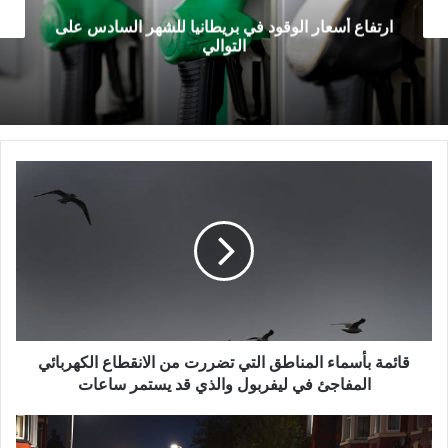
ي بريطانيا للشهر السادس على
الحكومة: لا يجب تجا
التوالي
المت
قائمة
بأسماء
المناطق
التي
تضررت
من
الانقطاع
الكهربائي
المفاجئ
في
قائمة بأسماء المناطق التي تضررت من الانقطاع الكهربائي
ليفربول
المفاجئ في ليفربول والذي قد يستمر ساعات
والذي
قد
طعن
يستمر
مراهق