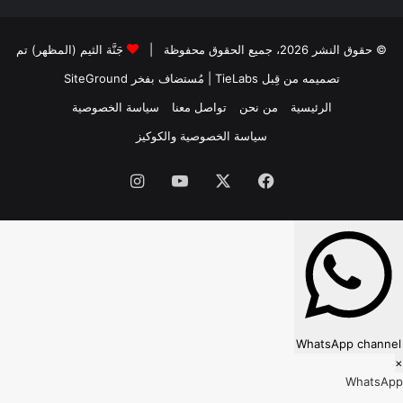
© حقوق النشر 2026، جميع الحقوق محفوظة |
جَنَّة الثيم (المظهر) تم
تصميمه من قِبل TieLabs
| مُستضاف بفخر
SiteGround
الرئيسية
من نحن
تواصل معنا
سياسة الخصوصية
سياسة الخصوصية والكوكيز
فيسبوك
‫X
‫YouTube
انستقرام
WhatsApp channel
×
WhatsApp