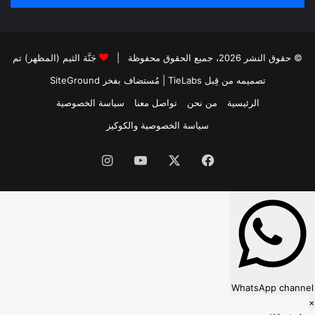
© حقوق النشر 2026، جميع الحقوق محفوظة |
جَنَّة الثيم (المظهر) تم
تصميمه من قِبل TieLabs
| مُستضاف بفخر
SiteGround
الرئيسية
من نحن
تواصل معنا
سياسة الخصوصية
سياسة الخصوصية والكوكيز
فيسبوك
‫X
‫YouTube
انستقرام
WhatsApp channel
×