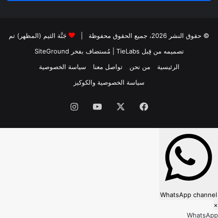
© حقوق النشر 2026، جميع الحقوق محفوظة |
جَنَّة الثيم (المظهر) تم
تصميمه من قِبل TieLabs
| مُستضاف بفخر
SiteGround
الرئيسية
من نحن
تواصل معنا
سياسة الخصوصية
سياسة الخصوصية والكوكيز
فيسبوك
‫X
‫YouTube
انستقرام
WhatsApp channel
×
WhatsApp