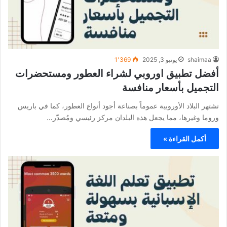
shaimaa
يونيو 3, 2025
1٬369
أفضل تطبيق اوروبي لشراء العطور ومستحضرات
التجميل بأسعار منافسة
تشتهر البلاد الأوروبية عموماً بصناعة أجود أنواع العطور، كما في باريس
وروما وغيرها، مما يجعل هذه البلدان مركز رئيسي ومُصدّر…
أكمل القراءة »