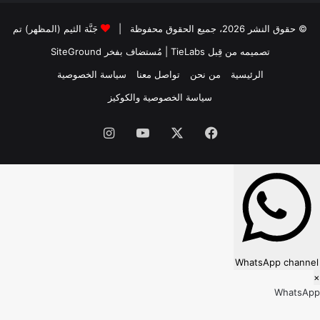
© حقوق النشر 2026، جميع الحقوق محفوظة |
جَنَّة الثيم (المظهر) تم
تصميمه من قِبل TieLabs
| مُستضاف بفخر
SiteGround
الرئيسية
من نحن
تواصل معنا
سياسة الخصوصية
سياسة الخصوصية والكوكيز
فيسبوك
‫X
‫YouTube
انستقرام
WhatsApp channel
×
WhatsApp
Follow our WhatsApp channel?