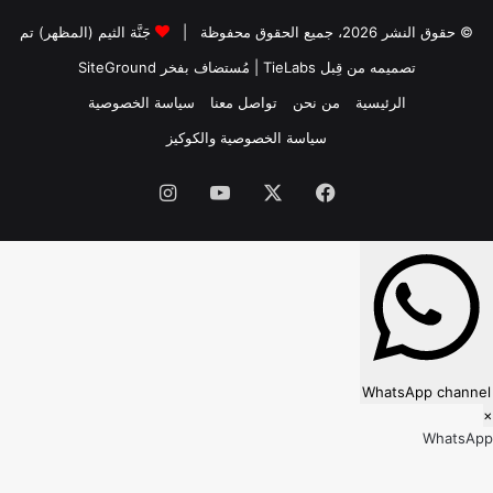
© حقوق النشر 2026، جميع الحقوق محفوظة |
جَنَّة الثيم (المظهر) تم
تصميمه من قِبل TieLabs
| مُستضاف بفخر
SiteGround
الرئيسية
من نحن
تواصل معنا
سياسة الخصوصية
سياسة الخصوصية والكوكيز
فيسبوك
‫X
‫YouTube
انستقرام
WhatsApp channel
×
WhatsApp
Follow our WhatsApp channel?
Subscribe to receive new updates directly on WhatsApp.