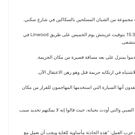
قالت الشرطة إنها عثرت على الصبي حوالي الساعة 15:30 بتوقيت غرينتش يوم الخميس على طريق Linwood في
وا بمنزل على بعد مسافة قصيرة من مكان الجريمة.
دون أنها السيارة التي استخدمها المهاجمون للفرار من مكان
صبي والتي أودت بحياته، حيث قالوا إنه لا يمكنهم تحديد سبب
زب العمل: “هذه الحادثة مأساوية للغاية ويجب أن نعمل مع