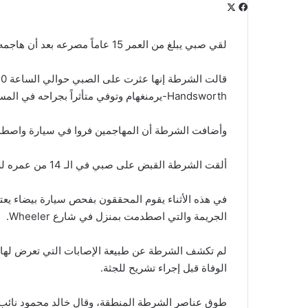
‫X
فيسبوك
لينكدإن
‫Pocket
بينتيريست
Odnoklassniki
لقي صبي يبلغ من العمر 15 عاماً مصرعه بعد أن هاجمه مجموعة من الشبان المسلحين بالسكاكين في شارع سكني.
Handsworth-يرمنغهام وتوفي متأثراً بجراحه في المستشفى.
وأضافت الشرطة أن المهاجمين فروا في سيارة واصطدم
ألقت الشرطة القبض على صبي في الـ 14 من عمره للاشتباه في ارتكابه جريمة قتل وهو رهن الاعتقال الآن.
في هذه الأثناء يقوم المحققون بفحص سيارة بيضاء يعتق
الجريمة والتي اصطدمت بمنزل في شارع Wheeler.
لم تكشف الشرطة عن طبيعة الإصابات التي تعرض لها ال
الوفاة قبل إجراء تشريح للجثة.
طوق عناصر الشرطة المنطقة، وقال خالد محمود نائب ح