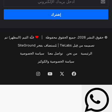
بريدك
الإلكتروني
© حقوق النشر 2026، جميع الحقوق محفوظة |
جَنَّة الثيم (المظهر) تم
تصميمه من قِبل TieLabs
| مُستضاف بفخر
SiteGround
الرئيسية
من نحن
تواصل معنا
سياسة الخصوصية
سياسة الخصوصية والكوكيز
فيسبوك
‫X
‫YouTube
انستقرام