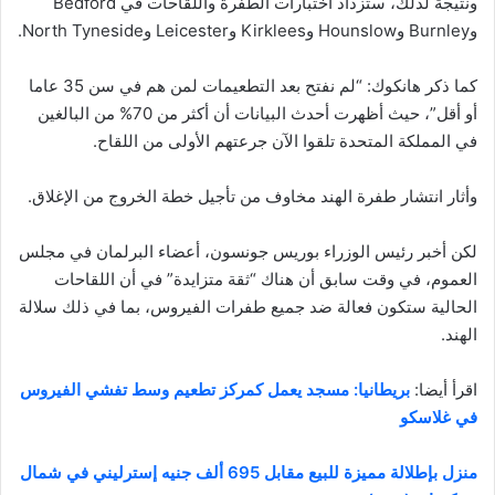
ونتيجة لذلك، ستزداد اختبارات الطفرة واللقاحات في Bedford
وBurnley وHounslow وKirklees وLeicester وNorth Tyneside.
كما ذكر هانكوك: “لم نفتح بعد التطعيمات لمن هم في سن 35 عاما
أو أقل”، حيث أظهرت أحدث البيانات أن أكثر من 70% من البالغين
في المملكة المتحدة تلقوا الآن جرعتهم الأولى من اللقاح.
وأثار انتشار طفرة الهند مخاوف من تأجيل خطة الخروج من الإغلاق.
لكن أخبر رئيس الوزراء بوريس جونسون، أعضاء البرلمان في مجلس
العموم، في وقت سابق أن هناك “ثقة متزايدة” في أن اللقاحات
الحالية ستكون فعالة ضد جميع طفرات الفيروس، بما في ذلك سلالة
الهند.
اقرأ أيضا:
بريطانيا: مسجد يعمل كمركز تطعيم وسط تفشي الفيروس
في غلاسكو
منزل بإطلالة مميزة للبيع مقابل 695 ألف جنيه إسترليني في شمال