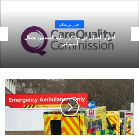
أخبار بريطانيا
انتشال جثة أم لخمسة أطفال من بحيرة في إنجلترا
حصيلة
إصابات
كورونا
اليومية
في
المملكة
المتحدة