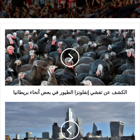
الكشف
عن
تفشي
إنفلونزا
الطيور
في
بعض
أنحاء
بريطانيا
الكشف عن تفشي إنفلونزا الطيور في بعض أنحاء بريطانيا
لندن
تعاني
من
انخفاض
الوظائف
الشاغرة