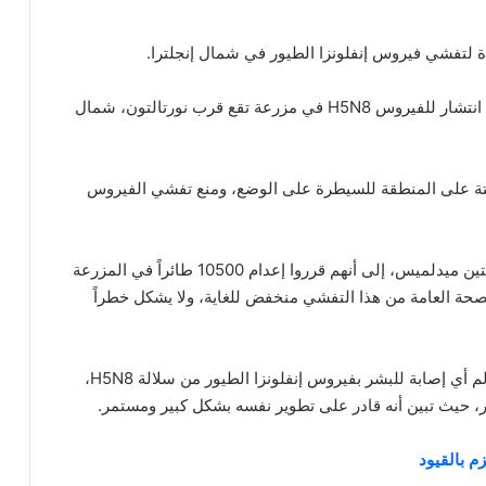
 لتفشي فيروس إنفلونزا الطيور في شمال إنجلترا.
وفي بيان صادر عن الحكومة، أكدت بريطانيا أنها وجدت انتشار للفيروس H5N8 في مزرعة تقع قرب نورتالتون، شمال
تة على المنطقة للسيطرة على الوضع، ومنع تفشي الفيروس
كما أشارت كبيرة الأطباء البيطريين في بريطانيا، كريستين ميدلميس، إلى أنهم قرروا إعدام 10500 طائراً في المزرعة
حة العامة من هذا التفشي منخفض للغاية، ولا يشكل خطراً
جدير بالذكر أنه لم يسجل حتى الآن في جميع أنحاء العالم أي إصابة للبشر بفيروس إنفلونزا الطيور من سلالة H5N8،
ر، حيث تبين أنه قادر على تطوير نفسه بشكل كبير ومستمر.
م بالقيود