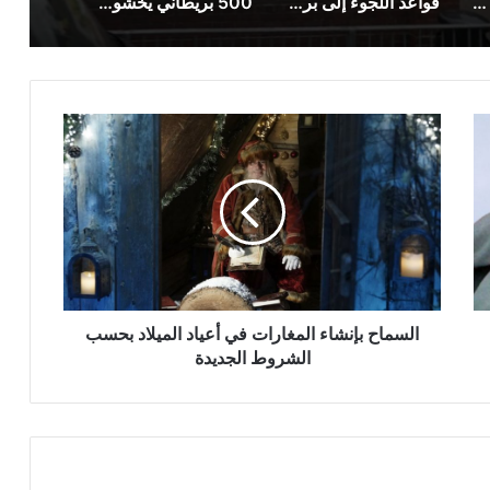
فتح تحقيق بعد وفاة صبي داخل مدرسته في برمنغهام
قواعد اللجوء إلى بريطانيا بعد خروجها من الاتحاد الأوروبي
500 بريطاني يخشون الترحيل من إسبانيا في غضون أيام
السماح
بإنشاء
المغارات
في
أعياد
الميلاد
بحسب
الشروط
الجديدة
السماح بإنشاء المغارات في أعياد الميلاد بحسب
الشروط الجديدة