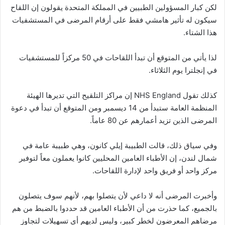
لكن كبار المسؤولين الطبيين في المملكة المتحدة يقولون إن اللقاح
سيكون له تأثير هامشي فقط على أرقام المرضى في المستشفيات
هذا الشتاء.
لذا يأتي من المتوقع أن تبدأ اللقاحات في 50 مركزاً للمستشفيات
في إنجلترا يوم الثلاثاء.
كذلك تقول NHS England إن مراكز التلقيح التي تديرها الهيئة
المنظمة العامة ستبدأ من 14 ديسمبر ومن المتوقع أن تبدأ في دعوة
المرضى الذين تزيد أعمارهم عن 80 عاماً.
وفي سياق ذلك، قالت الطبيبة إيلي كانون، وهي طبيبة عامة في
شمال لندن، إن الأطباء العامين المحليين كانوا يعملون معاً لتوفير
مركز واحد أو فريق واحد لإدارة اللقاحات.
وأخبرت المرضى أنه لا داعي لأن يتصلوا بهم، لأنهم سوف يتصلون
بالجميع، كما حذرت من أن الأطباء العامين قد حددوا بالضبط من هم
مرضاهم المعرضون لخطر كبير، وليس لديهم أي تسهيلات لتجاوز