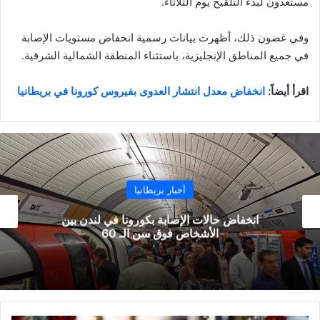
مستعدون لبدء التلقيح يوم الثلاثاء.
وفي غضون ذلك، أظهرت بيانات رسمية انخفاض مستويات الإصابة
في جميع المناطق الإنجليزية، باستثناء المنطقة الشمالية الشرقية.
اقرأ أيضاً:
انخفاض معدل انتشار العدوى بفيروس كورونا في بريطانيا
أخبار بريطانيا
في لندن بين
تجمع أكثر من 70 شخصاً على متن قارب غرب لندن