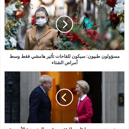
مسؤولون
طبيون:
سيكون
للقاحات
تأثير
هامشي
فقط
وسط
أمراض
الشتاء
مسؤولون طبيون: سيكون للقاحات تأثير هامشي فقط وسط
أمراض الشتاء
جونسون
يجري
محادثات
طارئة
مع
رئيس
المفوضية
الأوروبية