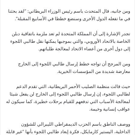
ومن جانبه، قال المتحدث باسم رئيس الوزراء البريطاني: “لقد بحثنا
في ما تفعله الدول الأخرى وسنضع خططا في الأسابيع المقبلة”.
تجدر الإشارة إلى أن المملكة المتحدة لم تعد ملزمة باتفاقية دبلن
الخاصة بالاتحاد الأوروبي، والتي بموجبها يمكنها نقل طالبي اللجوء
إلى دول أخرى من أعضاء الاتحاد لمعالجة طلباتهم.
ومن المرجح أن تواجه خطط إرسال طالبي اللجوء إلى الخارج
معارضة شديدة من المؤسسات الخيرية.
حيث قالت منظمة الصليب الأحمر البريطانية، التي تقدم الدعم
لطالبي اللجوء، إن إرسال طالبي اللجوء إلى الخارج لن يفعل شيئا
لمعالجة الأسباب التي تدفعهم للقيام برحلات خطيرة، كما سيكون له
عواقب إنسانية وخيمة.
ووصف الناطق باسم الحزب الديمقراطي الليبرالي للشؤون
الداخلية، اليستير كارمايكل، فكرة إبعاد طالبي اللجوء بأنها “غير قابلة