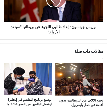
اللجوء
عن
بريطانيا
"سينقذ
الأرواح"
بوريس جونسون: إبعاد طالبي اللجوء عن بريطانيا "سينقذ
الأرواح"
مقالات ذات صلة
توسيع برنامج التطعيم في إنجلترا
تجمع الآلاف من البريطانيين بدون
ليشمل البالغين من العمر 34 عاما
أقنعة في حفل بليفربول