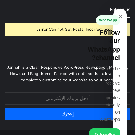
Follow us
×
WhatsApp
Error Can not Get Posts, Incorrect account info.
Follow
our
WhatsApp
channel?
Jannah is a Clean Responsive WordPress Newspaper, Magazine,
Subscribe
News and Blog theme. Packed with options that allow you to
to
completely customize your website to your needs.
receive
new
أدخل
updates
بريدك
directly
الإلكتروني
on
WhatsApp.