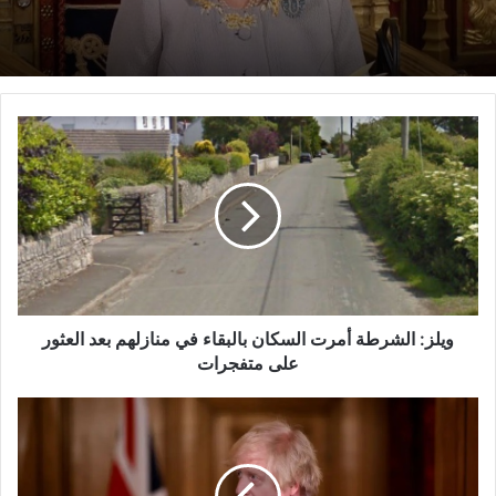
ويلز:
الشرطة
أمرت
السكان
بالبقاء
في
منازلهم
بعد
العثور
على
ويلز: الشرطة أمرت السكان بالبقاء في منازلهم بعد العثور
متفجرات
على متفجرات
بوريس
جونسون:
إبعاد
طالبي