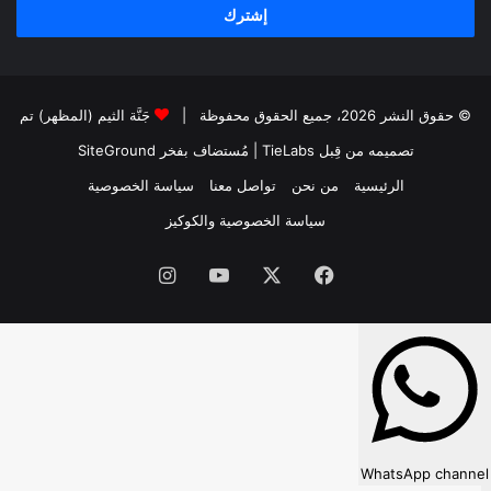
© حقوق النشر 2026، جميع الحقوق محفوظة |
جَنَّة الثيم (المظهر) تم
تصميمه من قِبل TieLabs
| مُستضاف بفخر
SiteGround
الرئيسية
من نحن
تواصل معنا
سياسة الخصوصية
سياسة الخصوصية والكوكيز
فيسبوك
‫X
‫YouTube
انستقرام
WhatsApp channel