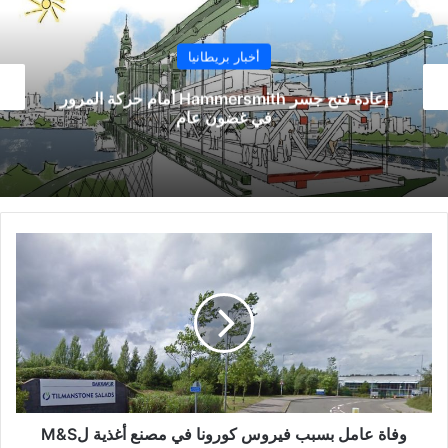
أخبار بريطانيا
بريطانيا تحقق بعد اكتشاف سلالتين جديدتين لفيروس
كورونا
وفاة
عامل
بسبب
فيروس
كورونا
في
مصنع
أغذية
لM&S
وفاة عامل بسبب فيروس كورونا في مصنع أغذية لM&S