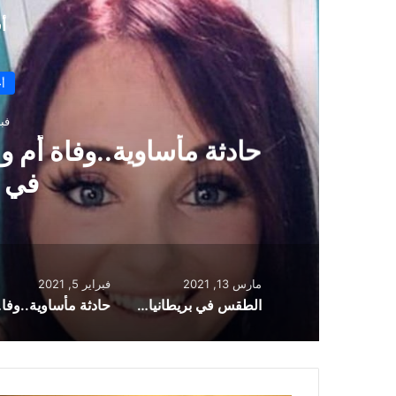
أ
أخبار بريطانيا
فبراير 5, 2021
ية..وفاة أم وابنتها في سلسلة حوادث
في اسكتلندا
مارس 13, 2021
فبراير 5, 2021
الطقس في بريطانيا: ثلوج ورياح بسرعة 99 ميلا في الساعة
حادثة مأسا