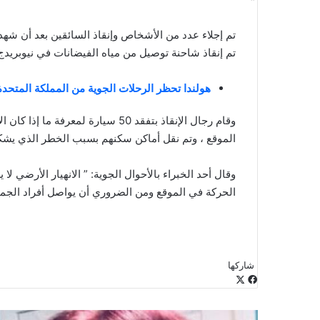
تم إجلاء عدد من الأشخاص وإنقاذ السائقين بعد أن شه
تم إنقاذ شاحنة توصيل من مياه الفيضانات في نيوبريدج
هولندا تحظر الرحلات الجوية من المملكة المتحد
الموقع ، وتم نقل أماكن سكنهم بسبب الخطر الذي يش
وقال أحد الخبراء بالأحوال الجوية: ” الانهيار الأرضي ل
الحركة في الموقع ومن الضروري أن يواصل أفراد الجمهور 
شاركها
‫X
فيسبوك
لينكدإن
طباعة
بينتيريست
‫Pocket
مشاركة
Odnoklassniki
عبر
البريد