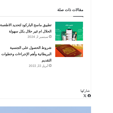
مقالات ذات صلة
تطبيق ماسح الباركود لتحديد الاطعمة
الحلال ام غير حلال بكل سهولة
سبتمبر 2, 2024
شروط الحصول على الجنسية
البريطانية وأهم الإجراءات وخطوات
التقديم
أبريل 22, 2022
شاركها
‫X
فيسبوك
لينكدإن
طباعة
بينتيريست
‫Pocket
مشاركة
Odnoklassniki
عبر
البريد