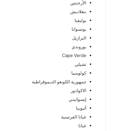
الأرجنتين
بنغلاديش
بوليفيا
بوتسوانا
البرازيل
بوروندي
Cape Verde
تشيلي
كولومبيا
جمهورية الكونغو الديموقراطية
الاكوادور
إيسواتيني
أثيوبيا
غيانا الفرنسية
غيانا