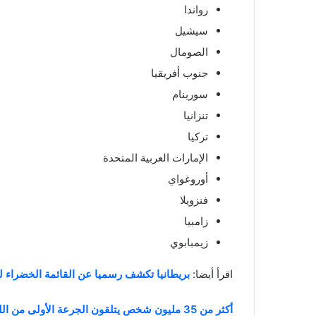
رواندا
سيشيل
الصومال
جنوب أفريقيا
سورينام
تنزانيا
تركيا
الإمارات العربية المتحدة
أوروغواي
فنزويلا
زامبيا
زيمبابوي
اقرأ أيضا:
بريطانيا تكشف رسميا عن القائمة الخضراء 
أكثر من 35 مليون شخص يتلقون الجرعة الأولى من اللقاح في بريطانيا