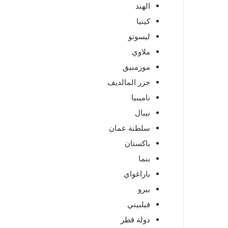
الهند
كينيا
ليسوتو
ملاوي
موزمبيق
جزر المالديف
ناميبيا
نيبال
سلطنة عمان
باكستان
بنما
باراغواي
بيرو
فيلبيني
دولة قطر