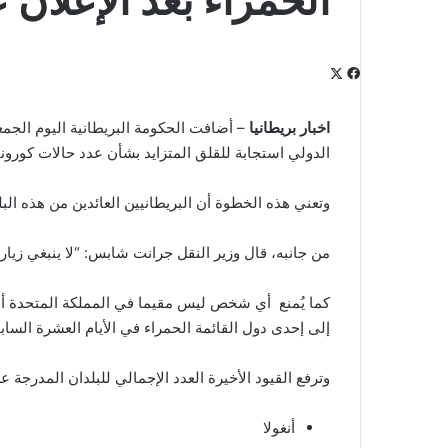
الحمراء بعد الإعلان ع
‫X
فيسبوك
لينكدإن
‫Pocket
بينتيريست
Odnoklassniki
اخبار بريطانيا
– أضافت الحكومة البريطانية اليوم الجمعة
الدولي استجابة للقلق المتزايد بشأن عدد حالات كورونا
وتعني هذه الخطوة أن البريطانيين العائدين من هذه البل
من جانبه، قال وزير النقل جرانت شابس: “لا ينبغي زيار
كما يُمنع أي شخص ليس مقيما في المملكة المتحدة أو أي
إلى إحدى دول القائمة الحمراء في الأيام العشرة الساب
وترفع القيود الأخيرة العدد الإجمالي للبلدان المدرجة على القائم
أنغولا