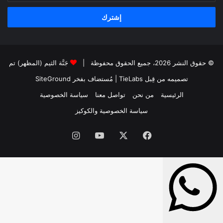
الإلكتروني
© حقوق النشر 2026، جميع الحقوق محفوظة |
جَنَّة الثيم (المظهر) تم
تصميمه من قِبل TieLabs
| مُستضاف بفخر
SiteGround
الرئيسية
من نحن
تواصل معنا
سياسة الخصوصية
سياسة الخصوصية والكوكيز
فيسبوك
‫X
‫YouTube
انستقرام