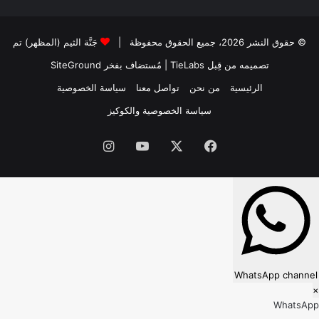
© حقوق النشر 2026، جميع الحقوق محفوظة |
جَنَّة الثيم (المظهر) تم
تصميمه من قِبل TieLabs
| مُستضاف بفخر
SiteGround
الرئيسية
من نحن
تواصل معنا
سياسة الخصوصية
سياسة الخصوصية والكوكيز
فيسبوك
‫X
‫YouTube
انستقرام
WhatsApp channel
×
WhatsApp