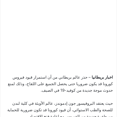
اخبار بريطانيا
– حذر عالم بريطاني من أن استمرار قيود فيروس
كورونا قد يكون ضروريا حتى يحصل الجميع على اللقاح، وذلك لمنع
حدوث موجة جديدة من كوفيد-19 في الصيف.
حيث يعتقد البروفيسور جون إدموندز، عالم الأوبئة في كلية لندن
للصحة والطب الاستوائي، أن قيود كورونا قد تكون ضرورية للحماية
من طفرة جديدة من الفيروس مع إعادة فتح الاقتصاد.