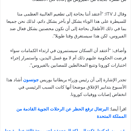
وقال لـ ITV: “أعتقد أننا بحاجة إلى تطعيم الغالبية العظمى منا
للسيطرة على هذا الوباء بشكل أو بآخر بشكل دائم، لذلك نحن جميعا
بما في ذلك الأطفال بحاجة إلى أن نكون محصنين بشكل فعال ضد
الفيروس، لكن هذا سيستغرق وقتا طويلا”.
وأضاف: “أعتقد أن السكان سيستمرون في ارتداء الكمامات سواء
فرضت الحكومة عليهم ذلك أم لا مع غسل اليدين، واستمرار إجراء
اختبارات كورونا وتتبع المخالطين للمصابين بالفيروس”.
تجدر الإشارة إلى أن رئيس وزراء بريطانيا بوريس
جونسون
أشاد هذا
الأسبوع بتدابير الإغلاق موضحا أنها كانت السبب الرئيسي في
انخفاض إصابات ووفيات كورونا.
اقرأ أيضا:
البرتغال ترفع الحظر عن الرحلات الجوية القادمة من
المملكة المتحدة
رئيس وزراء كندا يؤكد: المملكة المتحدة تواجه موجة ثالثة خطيرة جدا